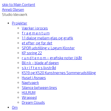
skip to Main Content
Anneli Olesen
Studio Idevaerk
Projekter
Værker i proces
f r a g m e n t u m
1:1 dialog mellem glas og grafik
et efter; og før det
SPOR udstilling v. Løgum Kloster
KP spring 22
r u n d t e n o m – grafiske noter i blåt
Bil n k – blade af dagen
s k r i f t e n s livstråd
KS19 og KS20 Kunstnernes Sommerudstilling
Huset i Asnaes
Naetvaerk
Silence between lines
HULRUM
Wrapped
Dream Clouds
Om