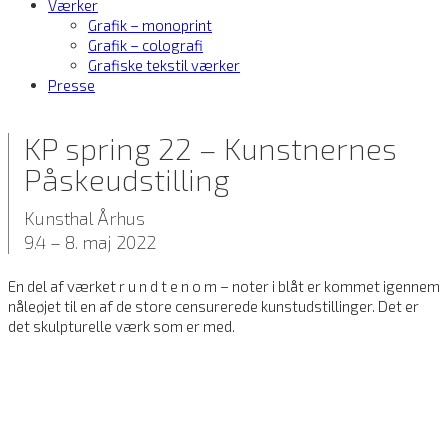
Værker
Grafik – monoprint
Grafik – colografi
Grafiske tekstil værker
Presse
KP spring 22 – Kunstnernes
Påskeudstilling
Kunsthal Århus
9.4 – 8. maj 2022
En del af værket r u n d t e n o m – noter i blåt er kommet igennem
nåleøjet til en af de store censurerede kunstudstillinger. Det er
det skulpturelle værk som er med.