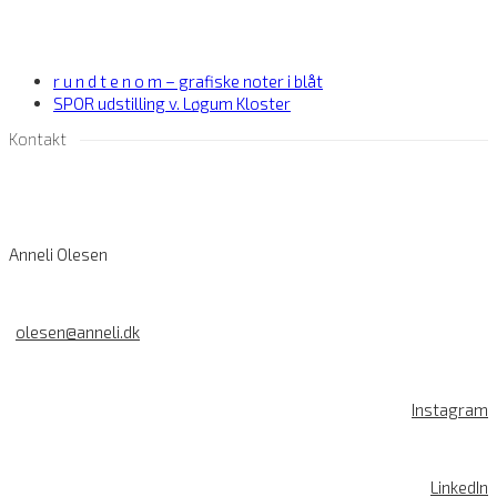
previous
r u n d t e n o m – grafiske noter i blåt
post:
next
SPOR udstilling v. Løgum Kloster
post:
Kontakt
Anneli Olesen
olesen@anneli.dk
Instagram
LinkedIn