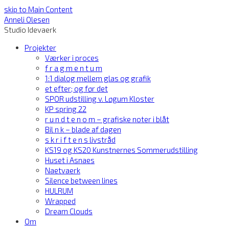
skip to Main Content
Anneli Olesen
Studio Idevaerk
Projekter
Værker i proces
f r a g m e n t u m
1:1 dialog mellem glas og grafik
et efter; og før det
SPOR udstilling v. Løgum Kloster
KP spring 22
r u n d t e n o m – grafiske noter i blåt
Bil n k – blade af dagen
s k r i f t e n s livstråd
KS19 og KS20 Kunstnernes Sommerudstilling
Huset i Asnaes
Naetvaerk
Silence between lines
HULRUM
Wrapped
Dream Clouds
Om